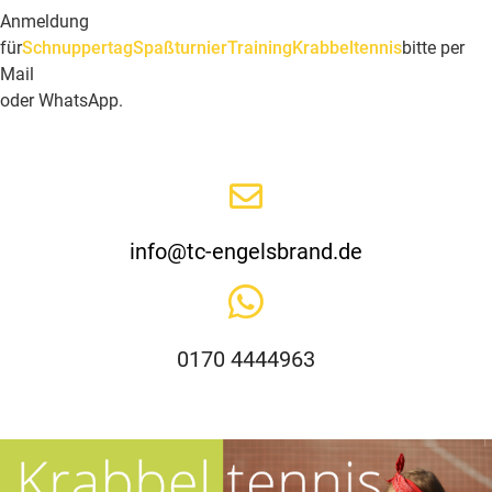
Anmeldung
für
Schnuppertag
Spaßturnier
Training
Krabbeltennis
bitte per
Mail
oder WhatsApp.
info@tc-engelsbrand.de
0170 4444963